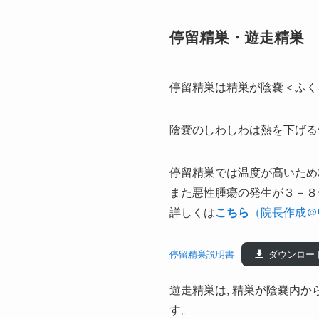
停留精巣・遊走精巣
停留精巣は精巣が陰嚢＜ふく
陰嚢のしわしわは熱を下げる
停留精巣では温度が高いため
また悪性腫瘍の発生が３－８
詳しくは
こちら
（院長作成＠
停留精巣説明書
ダウンロー
遊走精巣は, 精巣が陰嚢内
す。